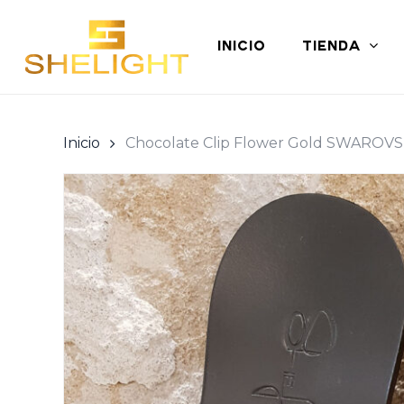
Skip
to
INICIO
TIENDA
main
content
Inicio
Chocolate Clip Flower Gold SWAROVSK