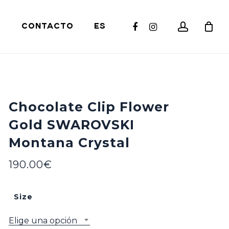
Close
account
facebook
instagram
S
CONTACTO
ES
Cart
Chocolate Clip Flower
Gold SWAROVSKI
Montana Crystal
190.00
€
Size
Elige una opción