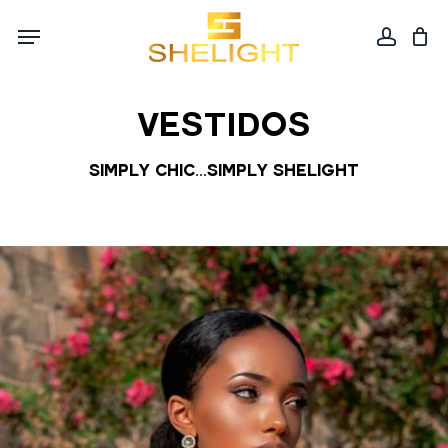
Skip
Menu
to
accou
Cart
Close
Cart
main
content
VESTIDOS
Simply Chic...Simply Shelight