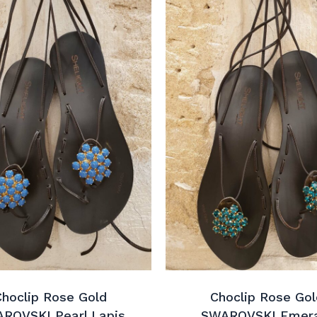
Choclip Rose Gold
Choclip Rose Gol
ROVSKI Pearl Lapis
SWAROVSKI Emer