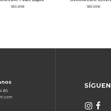
180.00
€
180.00
€
anos
SÍGUE
4 85
ht.com