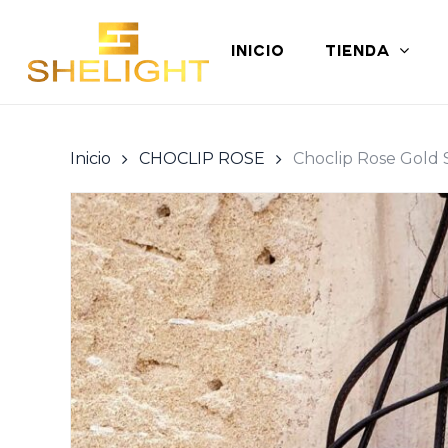
Skip
to
INICIO
TIENDA
main
content
Inicio
CHOCLIP ROSE
Choclip Rose Gol