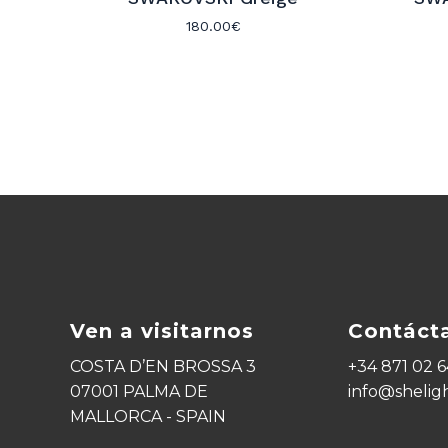
180.00
€
Ven a visitarnos
Contáct
COSTA D’EN BROSSA 3
+34 871 02 6
07001 PALMA DE
info@shelig
MALLORCA - SPAIN