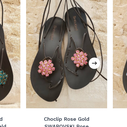
d
Choclip Rose Gold
ald
SWAROVSKI Rose