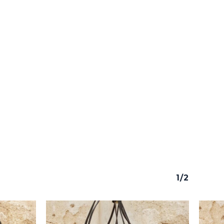
y productos en el carrito.
Go To Shop
1/2