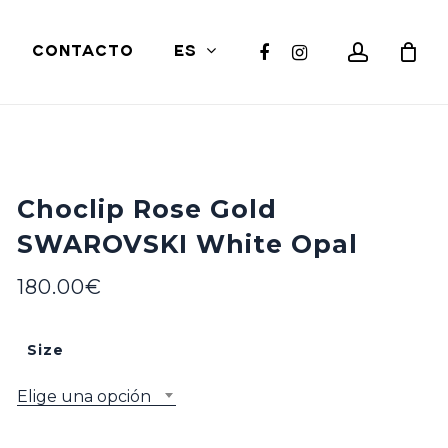
Close
account
facebook
instagram
CONTACTO
ES
Cart
Choclip Rose Gold
SWAROVSKI White Opal
180.00
€
Size
Elige una opción