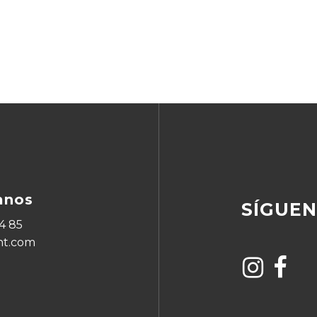
anos
SÍGUE
4 85
ht.com