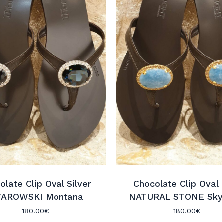
olate Clip Oval Silver
Chocolate Clip Oval
AROWSKI Montana
NATURAL STONE Sky
180.00
€
180.00
€