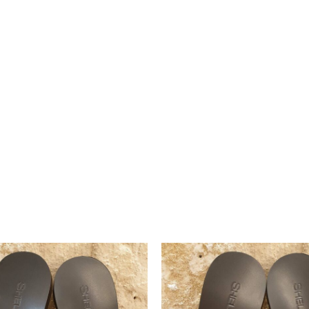
No ha