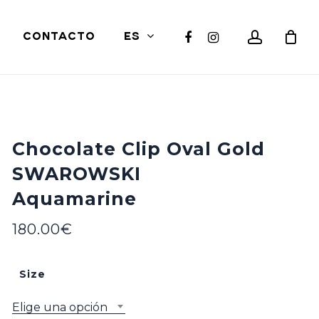
Close
account
facebook
instagram
CONTACTO
ES
Cart
Chocolate Clip Oval Gold
SWAROWSKI
Aquamarine
180.00
€
Size
Elige una opción