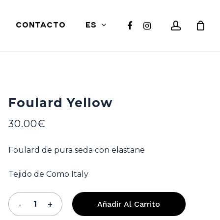
Close
account
facebook
instagram
CONTACTO
ES
Cart
Foulard Yellow
30.00
€
Foulard de pura seda con elastane
Tejido de Como Italy
Añadir Al Carrito