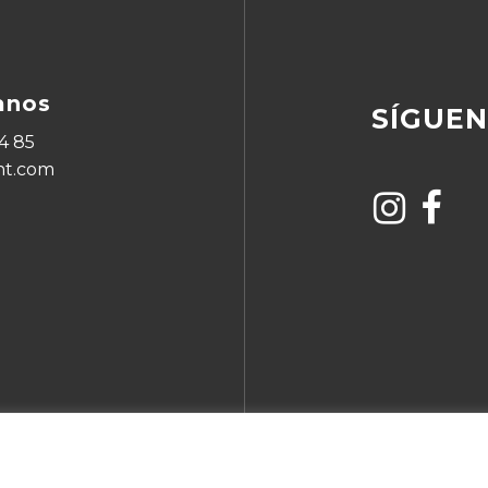
anos
SÍGUE
4 85
ht.com
Subtotal: