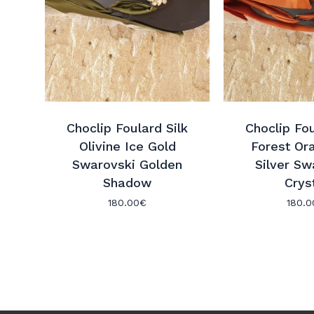
Choclip Foulard Silk
Choclip Fou
Olivine Ice Gold
Forest Or
Swarovski Golden
Silver Sw
Shadow
Crys
180.00
€
180.0