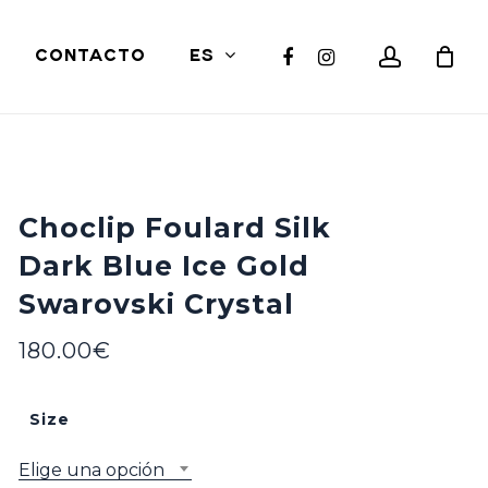
Close
account
facebook
instagram
CONTACTO
ES
Cart
Choclip Foulard Silk
Dark Blue Ice Gold
Swarovski Crystal
180.00
€
Size
Elige una opción