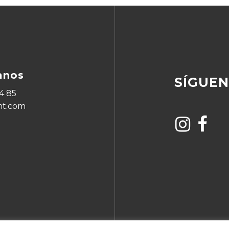
anos
SÍGUE
4 85
ht.com