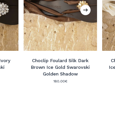
Ivory
Choclip Foulard Silk Dark
C
ski
Brown Ice Gold Swarovski
Ic
Golden Shadow
180.00
€