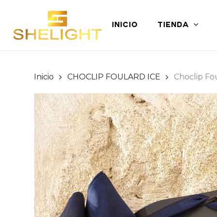
Skip
to
INICIO
TIENDA
main
content
Inicio
CHOCLIP FOULARD ICE
Choclip Fou